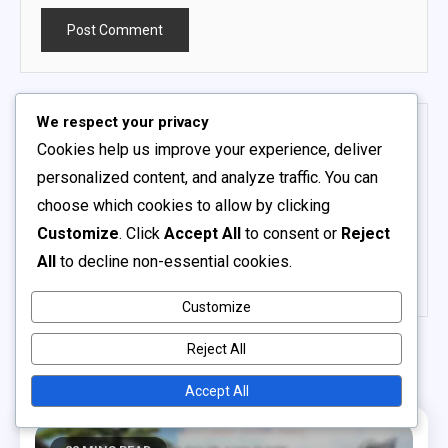
We respect your privacy
Cookies help us improve your experience, deliver
personalized content, and analyze traffic. You can
JOÃO SILVA
choose which cookies to allow by clicking
Especialista em ARK: Survival Evolved, focado
Customize
. Click
Accept All
to consent or
Reject
em reivindicações de cosméticos de eventos e
All
to decline non-essential cookies.
drops do Twitch.
Customize
Reject All
Related Posts
Accept All