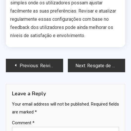
simples onde os utilizadores possam ajustar
facilmente as suas preferências. Revisar e atualizar
regularmente essas configurações com base no
feedback dos utilizadores pode ainda melhorar os
níveis de satisfação e envolvimento.
Post
Previous:
Reivindicações Cosméticas Acessórias: Tipos de design, Fontes de reivindicação, Disponibilidade sazonal
Next:
Resgate de Recompensas: Métodos de reivindicação, Ligação de conta, Recursos de apoio
navigation
Leave a Reply
Your email address will not be published.
Required fields
are marked
*
Comment
*