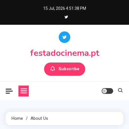
Skip
15 Jul, 2026
4:51:38 PM
to
content
festadocinema.pt
Subscribe
Home
About Us