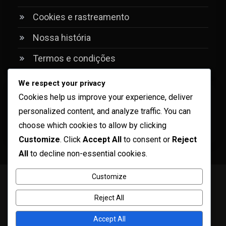
Cookies e rastreamento
Nossa história
Termos e condições
We respect your privacy
Pesquisar
Cookies help us improve your experience, deliver
personalized content, and analyze traffic. You can
Search
choose which cookies to allow by clicking
for:
Customize
. Click
Accept All
to consent or
Reject
All
to decline non-essential cookies.
Customize
Copyright © ogma blog 2026
Proudly powered by WordPress
|
Theme: ogma-blog by
Mystery Themes
.
Reject All
Política de privacidade
Fale conosco
Cookies e rastreamento
Nossa história
Accept All