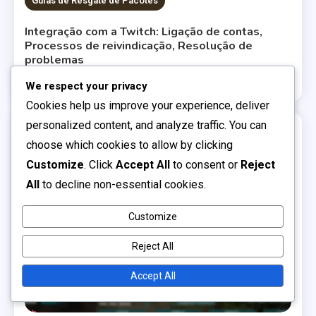
Guias de Resgate de Pacotes
Integração com a Twitch: Ligação de contas,
Processos de reivindicação, Resolução de
problemas
0
11/03/2026
João Silva
We respect your privacy
Cookies help us improve your experience, deliver
personalized content, and analyze traffic. You can
20 MINS READ
choose which cookies to allow by clicking
Customize
. Click
Accept All
to consent or
Reject
All
to decline non-essential cookies.
Customize
Reject All
Accept All