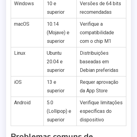
Windows
10 e
Versões de 64 bits
superior
recomendadas
macOS
10.14
Verifique a
(Mojave) e
compatibilidade
superior
com o chip M1
Linux
Ubuntu
Distribuições
20.04 e
baseadas em
superior
Debian preferidas
iOS
13 e
Requer aprovação
superior
da App Store
Android
5.0
Verifique limitações
(Lollipop) e
específicas do
superior
dispositivo
Problemas comuns de